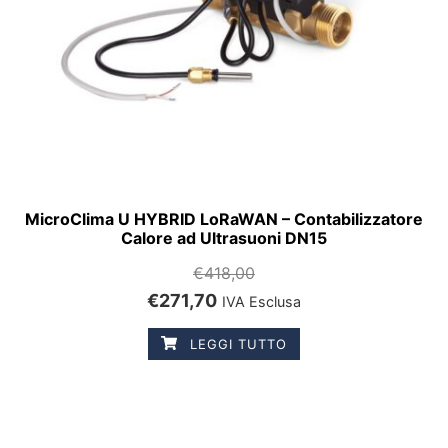
MicroClima U HYBRID LoRaWAN – Contabilizzatore
Calore ad Ultrasuoni DN15
€
418,00
€
271,70
IVA Esclusa
LEGGI TUTTO