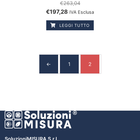
€
263,04
€
197,28
IVA Esclusa
LEGGI TUTTO
←
1
2
SoluzioniMISURA S.r.l.