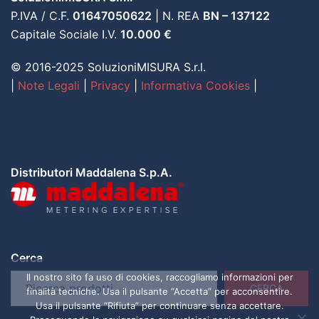
P.IVA / C.F.
01647050622
| N. REA
BN – 137122
Capitale Sociale I.V.
10.000 €
© 2016-2025 SoluzioniMISURA S.r.l.
|
Note Legali
|
Privacy
|
Informativa Cookies
|
Distributori Maddalena S.p.A.
Cerca
Il nostro sito fa uso di cookies, raccogliamo informazioni per
CERCA
finalità tecniche. Usa il pulsante “Accetta” per acconsentire.
Usa il pulsante “Rifiuta” per continuare senza accettare.