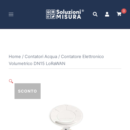
Vai
al
0
contenuto
Home
/
Contatori Acqua
/ Contatore Elettronico
Volumetrico DN15 LoRaWAN
🔍
SCONTO