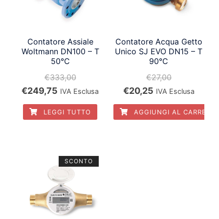
Contatore Assiale
Contatore Acqua Getto
Woltmann DN100 – T
Unico SJ EVO DN15 – T
50°C
90°C
€
333,00
€
27,00
Il
Il
Il
Il
€
249,75
€
20,25
IVA Esclusa
IVA Esclusa
prezzo
prezzo
prezzo
prezzo
LEGGI TUTTO
AGGIUNGI AL CARRELL
originale
attuale
originale
attuale
era:
è:
era:
è:
€333,00.
€249,75.
€27,00.
€20,25.
SCONTO