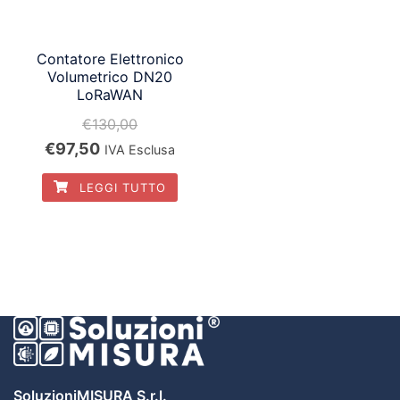
Contatore Elettronico
Volumetrico DN20
LoRaWAN
€
130,00
Il
Il
€
97,50
IVA Esclusa
prezzo
prezzo
LEGGI TUTTO
originale
attuale
era:
è:
€130,00.
€97,50.
SoluzioniMISURA S.r.l.