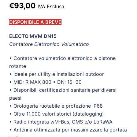
Il
Il
€
93,00
IVA Esclusa
prezzo
prezzo
DISPONIBILE A BREVE
originale
attuale
era:
è:
ELECTO MVM DN15
€124,00.
Contatore Elettronico Volumetrico
€93,00.
• Contatore volumetrico elettronico a pistone
rotante
• Ideale per utility e installazioni outdoor
• MID: R MAX 800 • DN: 15÷20
• Disponibili certificazioni sanitarie per diversi
paesi
• Orologeria ruotabile e protezione IP68
• Oltre 11.000 valori storici (datalogging)
• Radio integrata wM-Bus, OMS e/o LoRaWA
• Antenna ottimizzata per massimizzare la portata