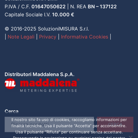
P.IVA / C.F.
01647050622
| N. REA
BN – 137122
Capitale Sociale I.V.
10.000 €
© 2016-2025 SoluzioniMISURA S.r.l.
|
Note Legali
|
Privacy
|
Informativa Cookies
|
Distributori Maddalena S.p.A.
Cerca
Il nostro sito fa uso di cookies, raccogliamo informazioni per
CERCA
finalità tecniche. Usa il pulsante “Accetta” per acconsentire.
Usa il pulsante “Rifiuta” per continuare senza accettare.