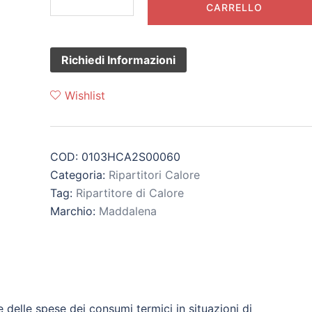
di
CARRELLO
Calore
con
Piastra
di
Fissaggio
Wishlist
-
M-
Bus
COD:
0103HCA2S00060
quantità
Categoria:
Ripartitori Calore
Tag:
Ripartitore di Calore
Marchio:
Maddalena
e delle spese dei consumi termici in situazioni di