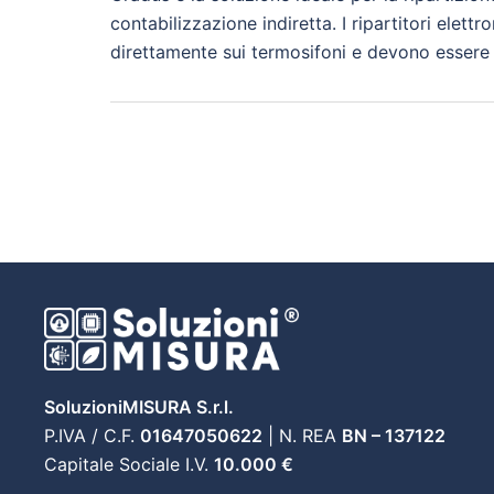
contabilizzazione indiretta. I ripartitori elett
direttamente sui termosifoni e devono essere ta
SoluzioniMISURA S.r.l.
P.IVA / C.F.
01647050622
| N. REA
BN – 137122
Capitale Sociale I.V.
10.000 €