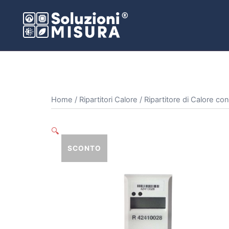
Vai
al
contenuto
Home
/
Ripartitori Calore
/ Ripartitore di Calore co
🔍
SCONTO