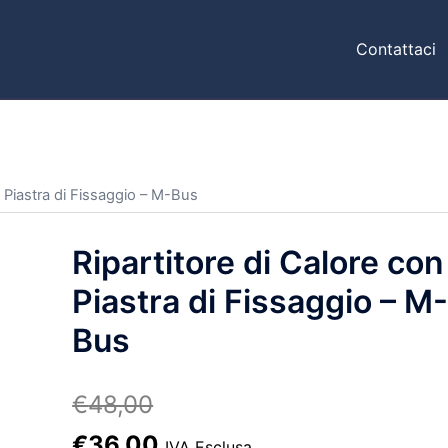
Contattaci
n Piastra di Fissaggio – M-Bus
Ripartitore di Calore con
Piastra di Fissaggio – M
Bus
€
48,00
Il
Il
€
36,00
IVA Esclusa