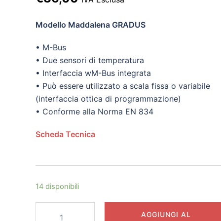
prezzo
prezzo
Modello Maddalena GRADUS
originale
attuale
era:
è:
• M-Bus
€48,00.
• Due sensori di temperatura
€36,00.
• Interfaccia wM-Bus integrata
• Può essere utilizzato a scala fissa o variabile
(interfaccia ottica di programmazione)
• Conforme alla Norma EN 834
Scheda Tecnica
14 disponibili
Ripartitore
AGGIUNGI AL