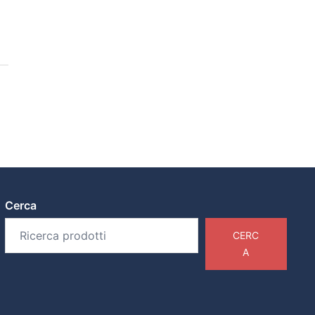
Cerca
CERC
A