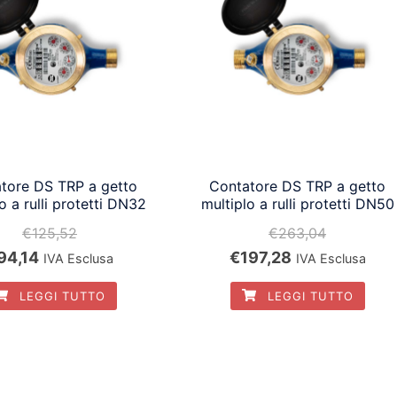
tore DS TRP a getto
Contatore DS TRP a getto
o a rulli protetti DN32
multiplo a rulli protetti DN50
€
125,52
€
263,04
Il
Il
Il
94,14
€
197,28
IVA Esclusa
IVA Esclusa
rezzo
prezzo
prezzo
prezzo
LEGGI TUTTO
LEGGI TUTTO
iginale
attuale
originale
attuale
a:
è:
era:
è:
125,52.
€94,14.
€263,04.
€197,28.