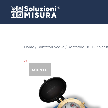
Vai
al
contenuto
Home
/
Contatori Acqua
/ Contatore DS TRP a getto
🔍
SCONTO