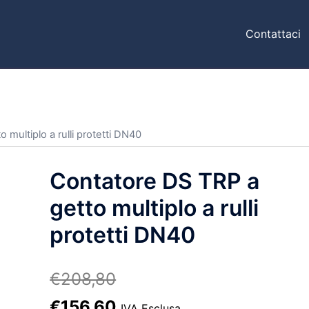
Contattaci
 multiplo a rulli protetti DN40
Contatore DS TRP a
getto multiplo a rulli
protetti DN40
€
208,80
Il
Il
€
156,60
IVA Esclusa