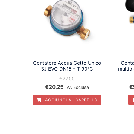
Contatore Acqua Getto Unico
Conta
SJ EVO DN15 – T 90°C
multipl
€
27,00
Il
Il
Il
€
20,25
€
IVA Esclusa
prezzo
prezzo
p
AGGIUNGI AL CARRELLO
originale
attuale
or
era:
è:
er
€27,00.
€20,25.
€