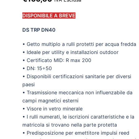
prezzo
prezzo
DISPONIBILE A BREVE
originale
attuale
era:
è:
DS TRP DN40
€208,80.
€156,60.
• Getto multiplo a rulli protetti per acqua fredda
• Ideale per utility e installazioni outdoor
• Certificato MID: R max 200
• DN: 15÷50
• Disponibili certificazioni sanitarie per diversi
paesi
• Trasmissione meccanica non influenzabile da
campi magnetici esterni
• Visore in vetro minerale
• I rulli numerati, le iscrizioni caratteristiche e la
matricola si trovano nella parte protetta
• Predisposizione per emettitore impulsi reed