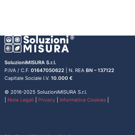
SoluzioniMISURA S.r.l.
P.IVA / C.F.
01647050622
| N. REA
BN – 137122
Capitale Sociale I.V.
10.000 €
© 2016-2025 SoluzioniMISURA S.r.l.
|
Note Legali
|
Privacy
|
Informativa Cookies
|