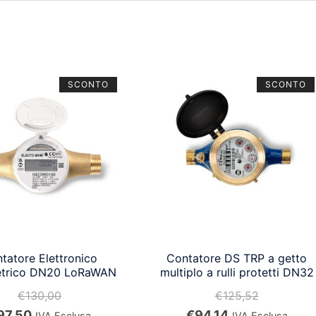
SCONTO
SCONTO
tatore Elettronico
Contatore DS TRP a getto
etrico DN20 LoRaWAN
multiplo a rulli protetti DN32
€
130,00
€
125,52
Il
Il
Il
97,50
€
94,14
IVA Esclusa
IVA Esclusa