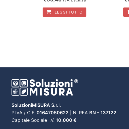
prezzo
prezzo
p
LEGGI TUTTO
originale
attuale
or
era:
è:
er
€79,00.
€59,40.
€
SoluzioniMISURA S.r.l.
P.IVA / C.F.
01647050622
| N. REA
BN – 137122
Capitale Sociale I.V.
10.000 €