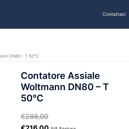
Contattaci
tmann DN80 – T 50°C
Contatore Assiale
Woltmann DN80 – T
50°C
€
288,00
Il
Il
€
216,00
IVA Esclusa