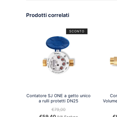
Prodotti correlati
SCONTO
Contatore SJ ONE a getto unico
Con
a rulli protetti DN25
Volum
€
79,00
Il
Il
Il
€
59,40
€
IVA Esclusa