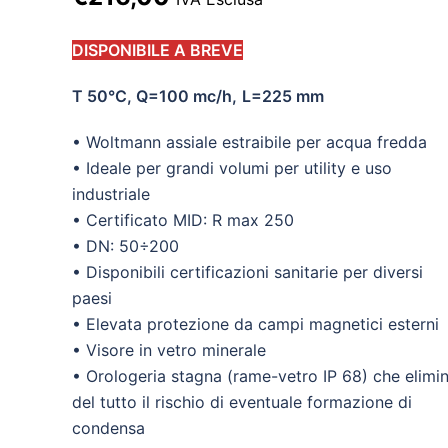
prezzo
prezzo
DISPONIBILE A BREVE
originale
attuale
era:
è:
T 50°C, Q=100 mc/h,
L=225 mm
€288,00.
€216,00.
• Woltmann assiale estraibile per acqua fredda
• Ideale per grandi volumi per utility e uso
industriale
• Certificato MID: R max 250
• DN: 50÷200
• Disponibili certificazioni sanitarie per diversi
paesi
• Elevata protezione da campi magnetici esterni
• Visore in vetro minerale
• Orologeria stagna (rame-vetro IP 68) che elimi
del tutto il rischio di eventuale formazione di
condensa