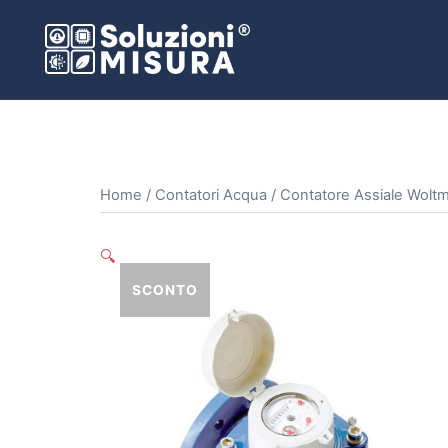
Vai
al
contenuto
Home
/
Contatori Acqua
/ Contatore Assiale Wol
🔍
SCONTO