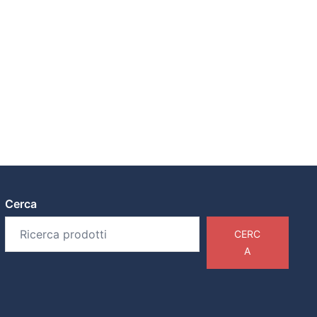
Cerca
CERC
A