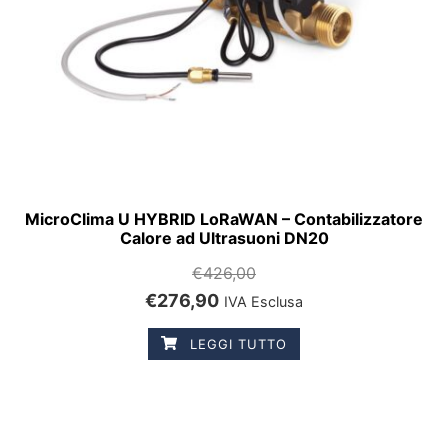
MicroClima U HYBRID LoRaWAN – Contabilizzatore
Calore ad Ultrasuoni DN20
€
426,00
€
276,90
IVA Esclusa
LEGGI TUTTO