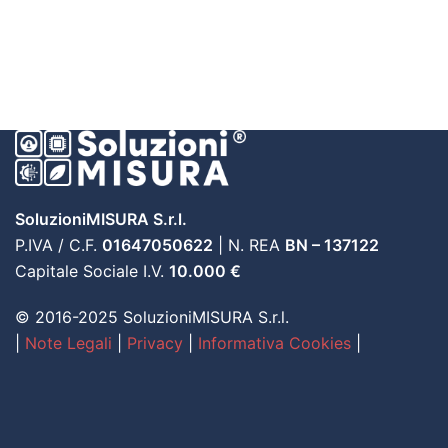
SoluzioniMISURA S.r.l.
P.IVA / C.F.
01647050622
| N. REA
BN – 137122
Capitale Sociale I.V.
10.000 €
© 2016-2025 SoluzioniMISURA S.r.l.
|
Note Legali
|
Privacy
|
Informativa Cookies
|